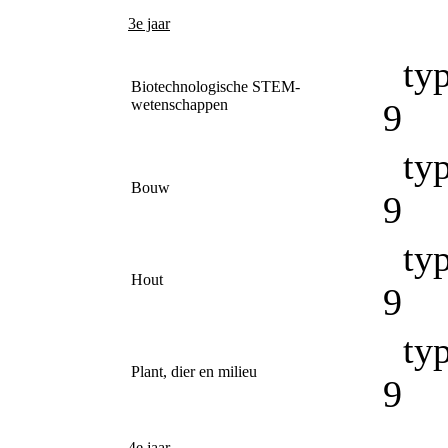
3e jaar
typ
Biotechnologische STEM-
wetenschappen
9
typ
Bouw
9
typ
Hout
9
typ
Plant, dier en milieu
9
4e jaar