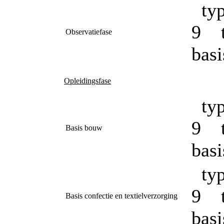
typ
9 t
Observatiefase
bas
Opleidingsfase
typ
9 t
Basis bouw
bas
typ
9 t
Basis confectie en textielverzorging
bas