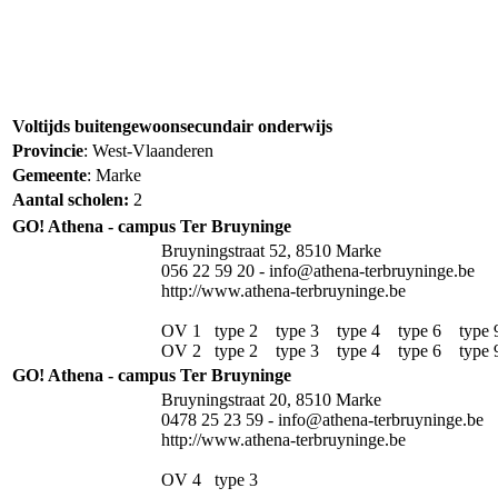
Voltijds buitengewoonsecundair onderwijs
Provincie
: West-Vlaanderen
Gemeente
: Marke
Aantal scholen:
2
GO! Athena - campus Ter Bruyninge
Bruyningstraat 52, 8510 Marke
056 22 59 20 - info@athena-terbruyninge.be
http://www.athena-terbruyninge.be
OV 1 type 2 type 3 type 4 type 6 type
OV 2 type 2 type 3 type 4 type 6 type
GO! Athena - campus Ter Bruyninge
Bruyningstraat 20, 8510 Marke
0478 25 23 59 - info@athena-terbruyninge.be
http://www.athena-terbruyninge.be
OV 4 type 3