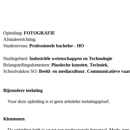
Opleiding:
FOTOGRAFIE
Afstudeerrichting:
Studieniveau:
Professionele bachelor - HO
Studiegebied:
Industriële wetenschappen en Technologie
Belangstellingsdomeinen:
Plastische kunsten
,
Techniek
,
Schoolvakken SO:
Beeld- en mediacultuur
,
Communicatieve vaa
Bijzondere toelating
Voor deze opleiding is er
geen
artistieke toelatingsproef.
Klemtonen
De opleiding leidt je op tot een professionele fotograaf. Mode, pers