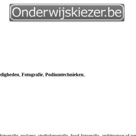
rdigheden
,
Fotografie
,
Podiumtechnieken
,
fotografie, reclame, studiofotografie, food-fotografie, architectuur of 