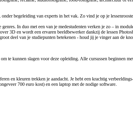
fie, onder begeleiding van experts in het vak. Zo vind je op je lessenroo
che genres. In duo met een van je medestudenten verken je zo – in module
 over 3D en wordt een ervaren beeldbewerker dankzij de lessen Photosh
groot deel van je studiepunten betekenen - houd jij je vinger aan de knop.
om te kunnen slagen voor deze opleiding. Alle cursussen beginnen met 
feren en kleuren trekken je aandacht. Je hebt een krachtig verbeelding
e ongeveer 700 euro kost) en een laptop met de nodige software.