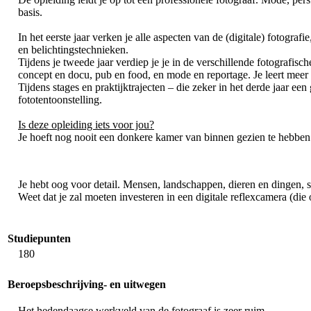
basis.
In het eerste jaar verken je alle aspecten van de (digitale) fotogra
en belichtingstechnieken.
Tijdens je tweede jaar verdiep je je in de verschillende fotografis
concept en docu, pub en food, en mode en reportage. Je leert meer
Tijdens stages en praktijktrajecten – die zeker in het derde jaar een 
fototentoonstelling.
Is deze opleiding iets voor jou?
Je hoeft nog nooit een donkere kamer van binnen gezien te hebben 
Je hebt oog voor detail. Mensen, landschappen, dieren en dingen, s
Weet dat je zal moeten investeren in een digitale reflexcamera (di
Studiepunten
180
Beroepsbeschrijving- en uitwegen
Het hedendaagse werkveld van de fotograaf is zeer ruim.