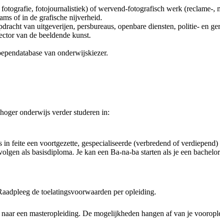
otografie, fotojournalistiek) of wervend-fotografisch werk (reclame-, m
ms of in de grafische nijverheid.
pdracht van uitgeverijen, persbureaus, openbare diensten, politie- en g
sector van de beeldende kunst.
oependatabase van onderwijskiezer.
 hoger onderwijs verder studeren in:
in feite een voortgezette, gespecialiseerde (verbredend of verdiepend) o
 volgen als basisdiploma. Je kan een Ba-na-ba starten als je een bachel
. Raadpleeg de toelatingsvoorwaarden per opleiding.
aar een masteropleiding. De mogelijkheden hangen af van je voorople