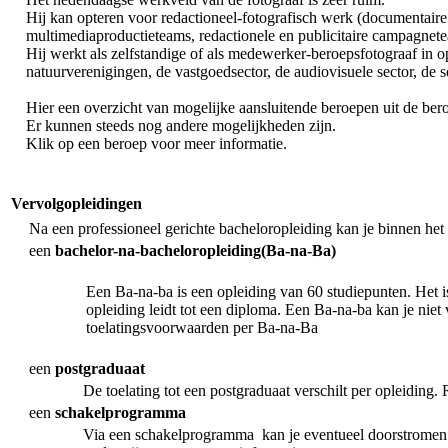
Hij kan opteren voor redactioneel-fotografisch werk (documentaire f
multimediaproductieteams, redactionele en publicitaire campagnetea
Hij werkt als zelfstandige of als medewerker-beroepsfotograaf in o
natuurverenigingen, de vastgoedsector, de audiovisuele sector, de 
Hier een overzicht van mogelijke aansluitende beroepen uit de ber
Er kunnen steeds nog andere mogelijkheden zijn.
Klik op een beroep voor meer informatie.
Vervolgopleidingen
Na een professioneel gerichte bacheloropleiding kan je binnen het
een
bachelor-na-bacheloropleiding(Ba-na-Ba)
Een Ba-na-ba is een opleiding van 60 studiepunten. Het is 
opleiding leidt tot een diploma. Een Ba-na-ba kan je niet
toelatingsvoorwaarden per Ba-na-Ba
een
postgraduaat
De toelating tot een postgraduaat verschilt per opleiding
een
schakelprogramma
Via een schakelprogramma kan je eventueel doorstromen n