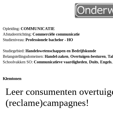
Opleiding:
COMMUNICATIE
Afstudeerrichting:
Commerciële communicatie
Studieniveau:
Professionele bachelor - HO
Studiegebied:
Handelswetenschappen en Bedrijfskunde
Belangstellingsdomeinen:
Handel-zaken
,
Overtuigen-besturen
,
Ta
Schoolvakken SO:
Communicatieve vaardigheden
,
Duits
,
Engels
Klemtonen
Leer consumenten overtuig
(reclame)campagnes!