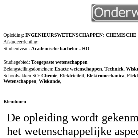
Opleiding:
INGENIEURSWETENSCHAPPEN: CHEMISCHE
Afstudeerrichting:
Studieniveau:
Academische bachelor - HO
Studiegebied:
Toegepaste wetenschappen
Belangstellingsdomeinen:
Exacte wetenschappen
,
Techniek
,
Wisku
Schoolvakken SO:
Chemie
,
Elektriciteit
,
Elektromechanica
,
Elekt
Wetenschappen
,
Wiskunde
,
Klemtonen
De opleiding wordt gekenme
het wetenschappelijke aspec