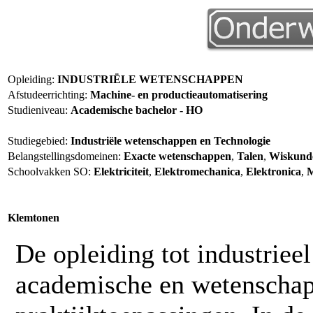
Opleiding:
INDUSTRIËLE WETENSCHAPPEN
Afstudeerrichting:
Machine- en productieautomatisering
Studieniveau:
Academische bachelor - HO
Studiegebied:
Industriële wetenschappen en Technologie
Belangstellingsdomeinen:
Exacte wetenschappen
,
Talen
,
Wiskunde
Schoolvakken SO:
Elektriciteit
,
Elektromechanica
,
Elektronica
,
M
Klemtonen
De opleiding tot industriee
academische en wetenschapp