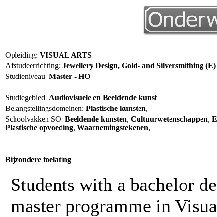
Opleiding:
VISUAL ARTS
Afstudeerrichting:
Jewellery Design, Gold- and Silversmithing (E)
Studieniveau:
Master - HO
Studiegebied:
Audiovisuele en Beeldende kunst
Belangstellingsdomeinen:
Plastische kunsten
,
Schoolvakken SO:
Beeldende kunsten
,
Cultuurwetenschappen
,
E
Plastische opvoeding
,
Waarnemingstekenen
,
Bijzondere toelating
Students with a bachelor de
master programme in Visual