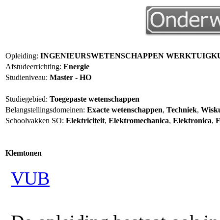
Opleiding:
INGENIEURSWETENSCHAPPEN WERKTUIGK
Afstudeerrichting:
Energie
Studieniveau:
Master - HO
Studiegebied:
Toegepaste wetenschappen
Belangstellingsdomeinen:
Exacte wetenschappen
,
Techniek
,
Wisku
Schoolvakken SO:
Elektriciteit
,
Elektromechanica
,
Elektronica
,
F
Klemtonen
VUB