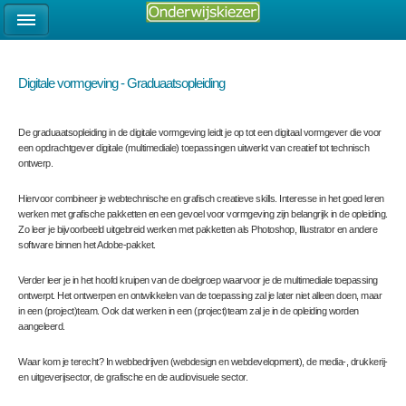
Digitale vormgeving - Graduaatsopleiding
De graduaatsopleiding in de digitale vormgeving leidt je op tot een digitaal vormgever die voor
een opdrachtgever digitale (multimediale) toepassingen uitwerkt van creatief tot technisch
ontwerp.
Hiervoor combineer je webtechnische en grafisch creatieve skills. Interesse in het goed leren
werken met grafische pakketten en een gevoel voor vormgeving zijn belangrijk in de opleiding.
Zo leer je bijvoorbeeld uitgebreid werken met pakketten als Photoshop, Illustrator en andere
software binnen het Adobe-pakket.
Verder leer je in het hoofd kruipen van de doelgroep waarvoor je de multimediale toepassing
ontwerpt. Het ontwerpen en ontwikkelen van de toepassing zal je later niet alleen doen, maar
in een (project)team. Ook dat werken in een (project)team zal je in de opleiding worden
aangeleerd.
Waar kom je terecht? In webbedrijven (webdesign en webdevelopment), de media-, drukkerij-
en uitgeverijsector, de grafische en de audiovisuele sector.