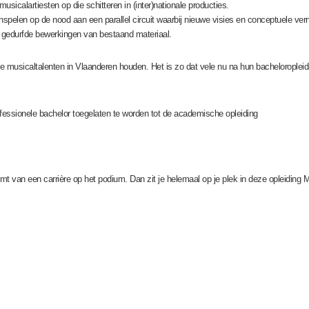
usicalartiesten op die schitteren in (inter)nationale producties.
spelen op de nood aan een parallel circuit waarbij nieuwe visies en conceptuele verni
of gedurfde bewerkingen van bestaand materiaal.
 musicaltalenten in Vlaanderen houden. Het is zo dat vele nu na hun bacheloropleidin
essionele bachelor toegelaten te worden tot de academische opleiding
t van een carrière op het podium. Dan zit je helemaal op je plek in deze opleiding M