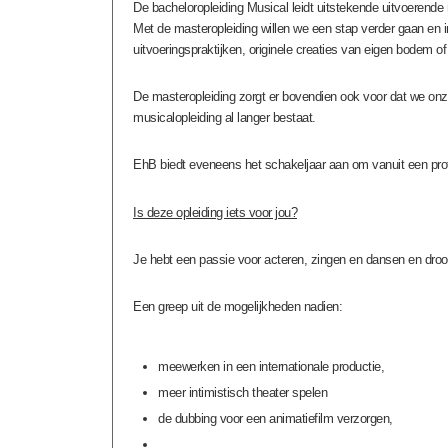
De bacheloropleiding Musical leidt uitstekende uitvoerende m
Met de masteropleiding willen we een stap verder gaan en in
uitvoeringspraktijken, originele creaties van eigen bodem 
De masteropleiding zorgt er bovendien ook voor dat we onze
musicalopleiding al langer bestaat.
EhB biedt eveneens het schakeljaar aan om vanuit een prof
Is deze opleiding iets voor jou?
Je hebt een passie voor acteren, zingen en dansen en droom
Een greep uit de mogelijkheden nadien:
meewerken in een internationale productie,
meer intimistisch theater spelen
de dubbing voor een animatiefilm verzorgen,
...