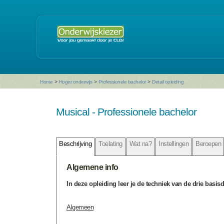
Home
>
Hoger onderwijs
>
Professionele bachelor
>
Detail opleiding
Musical - Professionele bachelor
Beschrijving
Toelating
Wat na?
Instellingen
Beroepen
Algemene info
In deze opleiding leer je de techniek van de drie basisd
Algemeen