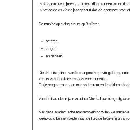
In de eerste twee jaren van je opleiding brengen we de disc
In het derde en vierde jaar gebeurt dat via openbare produc
De musicalopleiding steunt op 3 pijlers:
acteren,
zingen
en dansen.
Die drie disciplines worden aangescherpt via geïntegreerde t
kennis van repertoire en tools voor innovatie.
Op je programma staan ook ondersteunende vakken als dans,
Vanaf dit academiejaar wordt de Musical-opleiding uitgebr
Met deze academische masteropleiding willen we studenten
weerwoord kunnen bieden aan de huidige beoefening van d