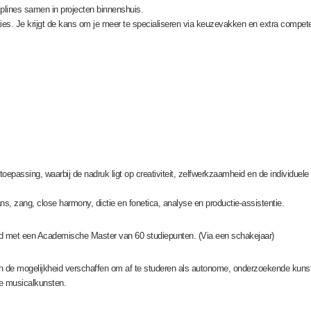
iplines samen in projecten binnenshuis.
ties. Je krijgt de kans om je meer te specialiseren via keuzevakken en extra compete
oepassing, waarbij de nadruk ligt op creativiteit, zelfwerkzaamheid en de individuele o
 zang, close harmony, dictie en fonetica, analyse en productie-assistentie.
eid met een Academische Master van 60 studiepunten. (Via een schakejaar)
 de mogelijkheid verschaffen om af te studeren als autonome, onderzoekende kunst
e musicalkunsten.