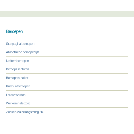
Beroepen
Startpagina beroepen
Alfabetische beroepenlijst
Uniformberoepen
Beroepssectoren
Beroepenzoeker
Knelpuntberoepen
Leraar worden
Werken in de zorg
Zoeken via belangstelling HO