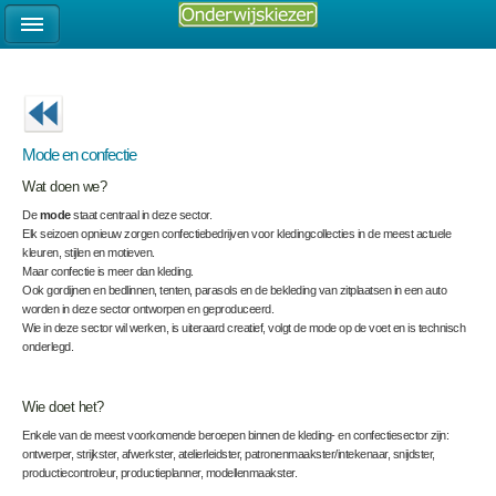
Mode en confectie
Wat doen we?
De
mode
staat centraal in deze sector.
Elk seizoen opnieuw zorgen confectiebedrijven voor kledingcollecties in de meest actuele
kleuren, stijlen en motieven.
Maar confectie is meer dan kleding.
Ook gordijnen en bedlinnen, tenten, parasols en de bekleding van zitplaatsen in een auto
worden in deze sector ontworpen en geproduceerd.
Wie in deze sector wil werken, is uiteraard creatief, volgt de mode op de voet en is technisch
onderlegd.
Wie doet het?
Enkele van de meest voorkomende beroepen binnen de kleding- en confectiesector zijn:
ontwerper, strijkster, afwerkster, atelierleidster, patronenmaakster/intekenaar, snijdster,
productiecontroleur, productieplanner, modellenmaakster.