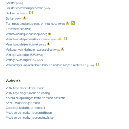
Stikster
(M/V/X)
Stikster voor woningdecoratie
(M/V/X)
Stoffeerder
(M/V/X)
Strijker
(M/V/X)
Technicus productieproces en methodes
(M/V/X)
Trendwatcher
(M/V/X)
Verantwoordelijke aankoop
(M/V/X)
Verantwoordelijke kwaliteitscontrole
(M/V/X)
Verantwoordelijke logistiek
(M/V/X)
Verkoper van kleding en accessoires
(M/V/X)
Vertegenwoordiger B2B
(M/V/X)
Vertegenwoordiger B2C
(M/V/X)
Vervaardiger van artikelen in leder en andere soepele materialen
(M/V/X)
Website's
VDAB opleidingen textiel mode
VDAB opleidingen mode en kleding
cevora.be opleidingen textiel en mode confectie
SYNTRA opleidingen mode
Opleidingen kleding en confectie
Mode en confectie: modeopleidingen
Mode en confectie: modeonderwijs.be