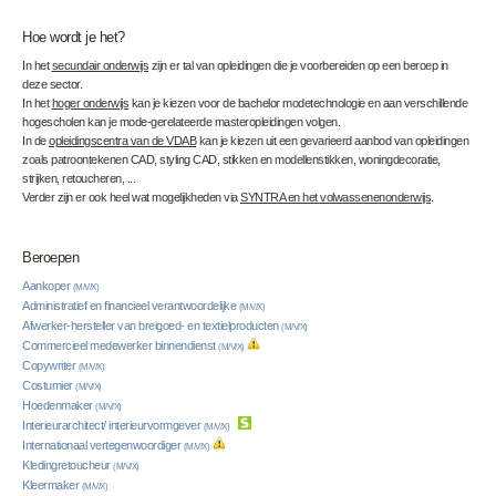
Hoe wordt je het?
In het
secundair onderwijs
zijn er tal van opleidingen die je voorbereiden op een beroep in
deze sector.
In het
hoger onderwijs
kan je kiezen voor de bachelor modetechnologie en aan verschillende
hogescholen kan je mode-gerelateerde masteropleidingen volgen.
In de
opleidingscentra van de VDAB
kan je kiezen uit een gevarieerd aanbod van opleidingen
zoals patroontekenen CAD, styling CAD, stikken en modellenstikken, woningdecoratie,
strijken, retoucheren, ...
Verder zijn er ook heel wat mogelijkheden via
SYNTRA en het volwassenenonderwijs
.
Beroepen
Aankoper
(M/V/X)
Administratief en financieel verantwoordelijke
(M/V/X)
Afwerker-hersteller van breigoed- en textielproducten
(M/V/X)
Commercieel medewerker binnendienst
(M/V/X)
Copywriter
(M/V/X)
Costumier
(M/V/X)
Hoedenmaker
(M/V/X)
Interieurarchitect/ interieurvormgever
(M/V/X)
Internationaal vertegenwoordiger
(M/V/X)
Kledingretoucheur
(M/V/X)
Kleermaker
(M/V/X)