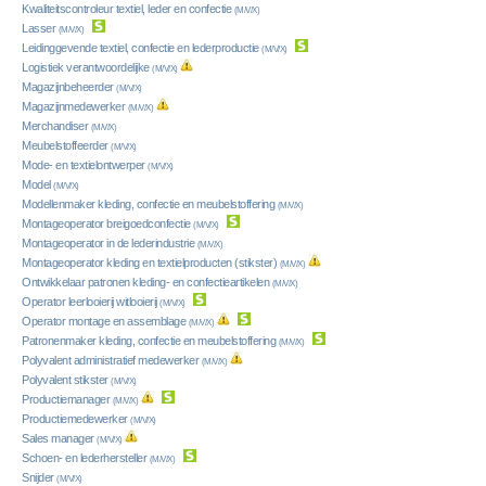
Kwaliteitscontroleur textiel, leder en confectie
(M/V/X)
Lasser
(M/V/X)
Leidinggevende textiel, confectie en lederproductie
(M/V/X)
Logistiek verantwoordelijke
(M/V/X)
Magazijnbeheerder
(M/V/X)
Magazijnmedewerker
(M/V/X)
Merchandiser
(M/V/X)
Meubelstoffeerder
(M/V/X)
Mode- en textielontwerper
(M/V/X)
Model
(M/V/X)
Modellenmaker kleding, confectie en meubelstoffering
(M/V/X)
Montageoperator breigoedconfectie
(M/V/X)
Montageoperator in de lederindustrie
(M/V/X)
Montageoperator kleding en textielproducten (stikster)
(M/V/X)
Ontwikkelaar patronen kleding- en confectieartikelen
(M/V/X)
Operator leerlooierij witlooierij
(M/V/X)
Operator montage en assemblage
(M/V/X)
Patronenmaker kleding, confectie en meubelstoffering
(M/V/X)
Polyvalent administratief medewerker
(M/V/X)
Polyvalent stikster
(M/V/X)
Productiemanager
(M/V/X)
Productiemedewerker
(M/V/X)
Sales manager
(M/V/X)
Schoen- en lederhersteller
(M/V/X)
Snijder
(M/V/X)