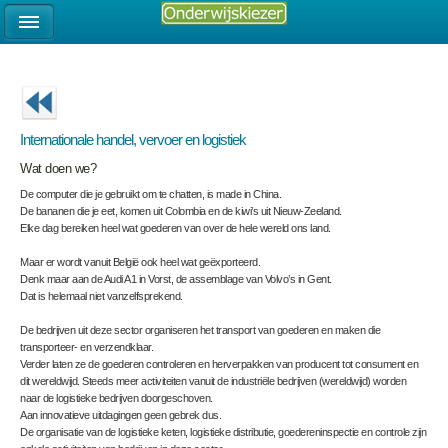
Internationale handel, vervoer en logistiek
Wat doen we?
De computer die je gebruikt om te chatten, is made in China.
De bananen die je eet, komen uit Colombia en de kiwi’s uit Nieuw-Zeeland.
Elke dag bereiken heel wat goederen van over de hele wereld ons land.
Maar er wordt vanuit België ook heel wat geëxporteerd.
Denk maar aan de Audi A1 in Vorst, de assemblage van Volvo’s in Gent.
Dat is helemaal niet vanzelfsprekend.
De bedrijven uit deze sector organiseren het transport van goederen en maken die
transporteer- en verzendklaar.
Verder laten ze de goederen controleren en herverpakken van producent tot consument en
dit wereldwijd. Steeds meer activiteiten vanuit de industriële bedrijven (wereldwijd) worden
naar de logistieke bedrijven doorgeschoven.
Aan innovatieve uitdagingen geen gebrek dus.
De organisatie van de logistieke keten, logistieke distributie, goedereninspectie en controle zijn