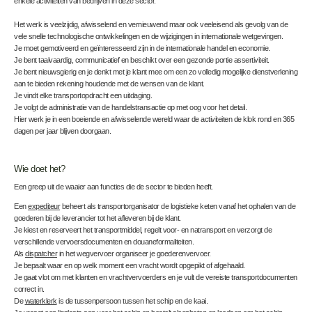
enkele activiteiten van bedrijven in deze sector.
Het werk is veelzijdig, afwisselend en vernieuwend maar ook veeleisend als gevolg van de
vele snelle technologische ontwikkelingen en de wijzigingen in internationale wetgevingen.
Je moet gemotiveerd en geïnteresseerd zijn in de internationale handel en economie.
Je bent taalvaardig, communicatief en beschikt over een gezonde portie assertiviteit.
Je bent nieuwsgierig en je denkt met je klant mee om een zo volledig mogelijke dienstverlening
aan te bieden rekening houdende met de wensen van de klant.
Je vindt elke transportopdracht een uitdaging.
Je volgt de administratie van de handelstransactie op met oog voor het detail.
Hier werk je in een boeiende en afwisselende wereld waar de activiteiten de klok rond en 365
dagen per jaar blijven doorgaan.
Wie doet het?
Een greep uit de waaier aan functies die de sector te bieden heeft.
Een
expediteur
beheert als transportorganisator de logistieke keten vanaf het ophalen van de
goederen bij de leverancier tot het afleveren bij de klant.
Je kiest en reserveert het transportmiddel, regelt voor- en natransport en verzorgt de
verschillende vervoersdocumenten en douaneformaliteiten.
Als
dispatcher
in het wegvervoer organiseer je goederenvervoer.
Je bepaalt waar en op welk moment een vracht wordt opgepikt of afgehaald.
Je gaat vlot om met klanten en vrachtvervoerders en je vult de vereiste transportdocumenten
correct in.
De
waterklerk
is de tussenpersoon tussen het schip en de kaai.