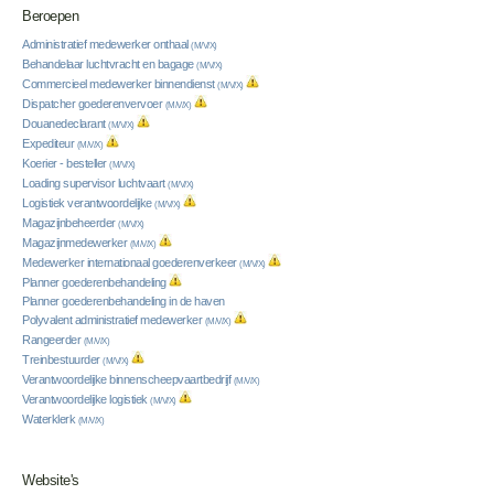
Beroepen
Administratief medewerker onthaal
(M/V/X)
Behandelaar luchtvracht en bagage
(M/V/X)
Commercieel medewerker binnendienst
(M/V/X)
Dispatcher goederenvervoer
(M/V/X)
Douanedeclarant
(M/V/X)
Expediteur
(M/V/X)
Koerier - besteller
(M/V/X)
Loading supervisor luchtvaart
(M/V/X)
Logistiek verantwoordelijke
(M/V/X)
Magazijnbeheerder
(M/V/X)
Magazijnmedewerker
(M/V/X)
Medewerker internationaal goederenverkeer
(M/V/X)
Planner goederenbehandeling
Planner goederenbehandeling in de haven
Polyvalent administratief medewerker
(M/V/X)
Rangeerder
(M/V/X)
Treinbestuurder
(M/V/X)
Verantwoordelijke binnenscheepvaartbedrijf
(M/V/X)
Verantwoordelijke logistiek
(M/V/X)
Waterklerk
(M/V/X)
Website's