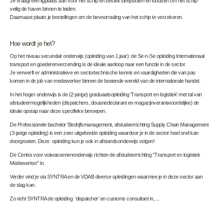
Je vraagt een ligplaats aan voor het schip en bestelt sleepboten en loodsen om het schip
veilig de haven binnen te leiden.
Daarnaast plaats je bestellingen om de bevoorrading van het schip te verzekeren.
Hoe wordt je het?
Op het niveau secundair onderwijs (opleiding van 1 jaar):
de Se-n-Se opleiding Internationaal
transport en goederenverzending
is
de ideale aanloop naar een functie in de sector.
Je verwerft er administratieve en sectortechnische kennis en vaardigheden die van pas
komen in de job van medewerker binnen de boeiende wereld van de internationale handel.
In het hoger onderwijs is de (2-jarige) graduaatsopleiding 'Transport en logistiek' met tal van
afstudeermogelijkheden (dispatchers, douanedeclarant en magazijnverantwoordelijke) de
ideale opstap naar deze specifieke beroepen.
D
e Professionele bachelor 'Bedrijfsmanagement, afstudeerrichting
Supply Chain Management
(3-jarige opleiding)
is een
zeer uitgebreide opleiding waardoor je in de sector heel snel kan
doorgroeien
. Deze opleiding kun je ook in afstandsonderwijs volgen!
De Centra voor volwassenen
onderwijs
richten de afstudeerrichting “Transport en logistiek
Medewerker” in.
Verder vind je via SYNTRA en de VDAB diverse opleidingen waarmee je in deze sector aan
de slag kan.
Zo richt SYNTRA de opleiding ‘dispatcher’ en customs consultant in, ...