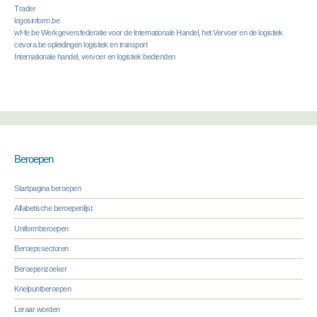
Trader
logosinform.be
wf-fe.be Werkgeversfederatie voor de Internationale Handel, het Vervoer en de logistiek
cevora.be opleidingen logistiek en transport
Internationale handel, vervoer en logistiek bedienden
Beroepen
Startpagina beroepen
Alfabetische beroepenlijst
Uniformberoepen
Beroepssectoren
Beroepenzoeker
Knelpuntberoepen
Leraar worden