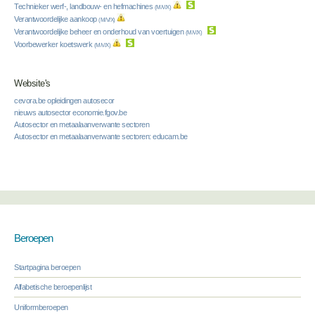
Technieker werf-, landbouw- en hefmachines
(M/V/X)
Verantwoordelijke aankoop
(M/V/X)
Verantwoordelijke beheer en onderhoud van voertuigen
(M/V/X)
Voorbewerker koetswerk
(M/V/X)
Website's
cevora.be opleidingen autosecor
nieuws autosector economie.fgov.be
Autosector en metaalaanverwante sectoren
Autosector en metaalaanverwante sectoren: educam.be
Beroepen
Startpagina beroepen
Alfabetische beroepenlijst
Uniformberoepen