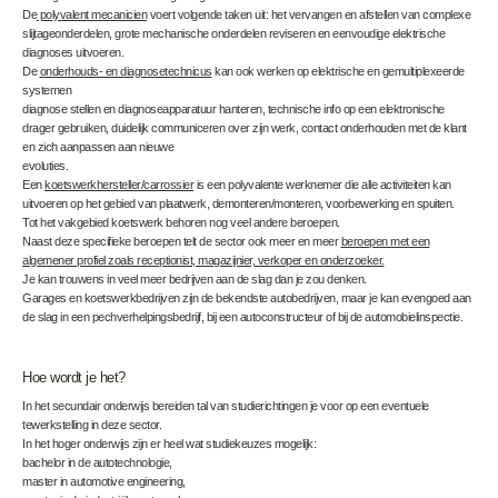
De
polyvalent mecanicien
voert volgende taken uit: het vervangen en afstellen van complexe
slijtageonderdelen, grote mechanische onderdelen reviseren en eenvoudige elektrische
diagnoses uitvoeren.
De
onderhouds- en diagnosetechnicus
kan ook werken op elektrische en gemultiplexeerde
systemen
diagnose stellen en diagnoseapparatuur hanteren, technische info op een elektronische
drager gebruiken, duidelijk communiceren over zijn werk, contact onderhouden met de klant
en zich aanpassen aan nieuwe
evoluties.
Een
koetswerkhersteller/carrossier
is een polyvalente werknemer die alle activiteiten kan
uitvoeren op het gebied van plaatwerk, demonteren/monteren, voorbewerking en spuiten.
Tot het vakgebied koetswerk behoren nog veel andere beroepen.
Naast deze specifieke beroepen telt de sector ook meer en meer
beroepen met een
algemener profiel zoals receptionist, magazijnier, verkoper en onderzoeker.
Je kan trouwens in veel meer bedrijven aan de slag dan je zou denken.
Garages en koetswerkbedrijven zijn de bekendste autobedrijven, maar je kan evengoed aan
de slag in een pechverhelpingsbedrijf, bij een autoconstructeur of bij de automobielinspectie.
Hoe wordt je het?
In het secundair onderwijs bereiden tal van studierichtingen je voor op een eventuele
tewerkstelling in deze sector.
In het hoger onderwijs zijn er heel wat studiekeuzes mogelijk:
bachelor in de autotechnologie,
master in automotive engineering,