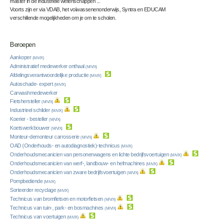
master in de industriële wetenschappen ...
Voorts zijn er via VDAB, het volwassenenonderwijs, Syntra en EDUCAM
verschillende mogelijkheden om je om te scholen.
Beroepen
Aankoper
(M/V/X)
Administratief medewerker onthaal
(M/V/X)
Afdelingsverantwoordelijke productie
(M/V/X)
Autoschade- expert
(M/V/X)
Carwashmedewerker
Fietshersteller
(M/V/X)
Industrieel schilder
(M/V/X)
Koerier - besteller
(M/V/X)
Koetswerkbouwer
(M/V/X)
Monteur-demonteur carrosserie
(M/V/X)
OAD (Onderhouds- en autodiagnostiek)-technicus
(M/V/X)
Onderhoudsmecanicien van personenwagens en lichte bedrijfsvoertuigen
(M/V/X)
Onderhoudsmecanicien van werf-, landbouw- en hefmachines
(M/V/X)
Onderhoudsmecanicien van zware bedrijfsvoertuigen
(M/V/X)
Pompbediende
(M/V/X)
Sorteerder recyclage
(M/V/X)
Technicus van bromfietsen en motorfietsen
(M/V/X)
Technicus van tuin-, park- en bosmachines
(M/V/X)
Technicus van voertuigen
(M/V/X)