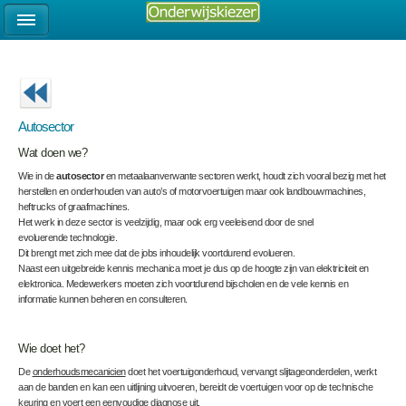
Autosector
Wat doen we?
Wie in de
autosector
en metaalaanverwante sectoren werkt, houdt zich vooral bezig met het
herstellen en onderhouden van auto’s of motorvoertuigen maar ook landbouwmachines,
heftrucks of graafmachines.
Het werk in deze sector is veelzijdig, maar ook erg veeleisend door de snel
evoluerende technologie.
Dit brengt met zich mee dat de jobs inhoudelijk voortdurend evolueren.
Naast een uitgebreide kennis mechanica moet je dus op de hoogte zijn van elektriciteit en
elektronica. Medewerkers moeten zich voortdurend bijscholen en de vele kennis en
informatie kunnen beheren en consulteren.
Wie doet het?
De
onderhoudsmecanicien
doet het voertuigonderhoud, vervangt slijtageonderdelen, werkt
aan de banden en kan een uitlijning uitvoeren, bereidt de voertuigen voor op de technische
keuring en voert een eenvoudige diagnose uit.