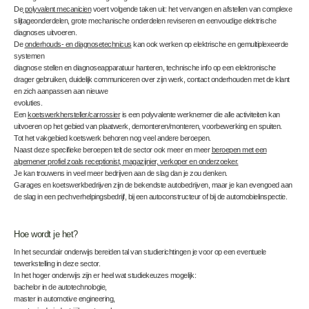
De
polyvalent mecanicien
voert volgende taken uit: het vervangen en afstellen van complexe
slijtageonderdelen, grote mechanische onderdelen reviseren en eenvoudige elektrische
diagnoses uitvoeren.
De
onderhouds- en diagnosetechnicus
kan ook werken op elektrische en gemultiplexeerde
systemen
diagnose stellen en diagnoseapparatuur hanteren, technische info op een elektronische
drager gebruiken, duidelijk communiceren over zijn werk, contact onderhouden met de klant
en zich aanpassen aan nieuwe
evoluties.
Een
koetswerkhersteller/carrossier
is een polyvalente werknemer die alle activiteiten kan
uitvoeren op het gebied van plaatwerk, demonteren/monteren, voorbewerking en spuiten.
Tot het vakgebied koetswerk behoren nog veel andere beroepen.
Naast deze specifieke beroepen telt de sector ook meer en meer
beroepen met een
algemener profiel zoals receptionist, magazijnier, verkoper en onderzoeker.
Je kan trouwens in veel meer bedrijven aan de slag dan je zou denken.
Garages en koetswerkbedrijven zijn de bekendste autobedrijven, maar je kan evengoed aan
de slag in een pechverhelpingsbedrijf, bij een autoconstructeur of bij de automobielinspectie.
Hoe wordt je het?
In het secundair onderwijs bereiden tal van studierichtingen je voor op een eventuele
tewerkstelling in deze sector.
In het hoger onderwijs zijn er heel wat studiekeuzes mogelijk:
bachelor in de autotechnologie,
master in automotive engineering,