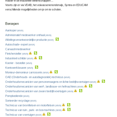
master in de industriële wetenschappen ...
Voorts zijn er via VDAB, het volwassenenonderwijs, Syntra en EDUCAM
verschillende mogelijkheden om je om te scholen.
Beroepen
Aankoper
(M/V/X)
Administratief medewerker onthaal
(M/V/X)
Afdelingsverantwoordelijke productie
(M/V/X)
Autoschade- expert
(M/V/X)
Carwashmedewerker
Fietshersteller
(M/V/X)
Industrieel schilder
(M/V/X)
Koerier - besteller
(M/V/X)
Koetswerkbouwer
(M/V/X)
Monteur-demonteur carrosserie
(M/V/X)
OAD (Onderhouds- en autodiagnostiek)-technicus
(M/V/X)
Onderhoudsmecanicien van personenwagens en lichte bedrijfsvoertuigen
(M/V/X)
Onderhoudsmecanicien van werf-, landbouw- en hefmachines
(M/V/X)
Onderhoudsmecanicien van zware bedrijfsvoertuigen
(M/V/X)
Pompbediende
(M/V/X)
Sorteerder recyclage
(M/V/X)
Technicus van bromfietsen en motorfietsen
(M/V/X)
Technicus van tuin-, park- en bosmachines
(M/V/X)
Technicus van voertuigen
(M/V/X)