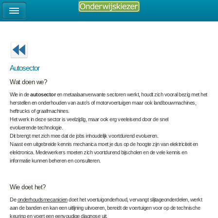
Autosector
Wat doen we?
Wie in de
autosector
en metaalaanverwante sectoren werkt, houdt zich vooral bezig met het
herstellen en onderhouden van auto’s of motorvoertuigen maar ook landbouwmachines,
heftrucks of graafmachines.
Het werk in deze sector is veelzijdig, maar ook erg veeleisend door de snel
evoluerende technologie.
Dit brengt met zich mee dat de jobs inhoudelijk voortdurend evolueren.
Naast een uitgebreide kennis mechanica moet je dus op de hoogte zijn van elektriciteit en
elektronica. Medewerkers moeten zich voortdurend bijscholen en de vele kennis en
informatie kunnen beheren en consulteren.
Wie doet het?
De
onderhoudsmecanicien
doet het voertuigonderhoud, vervangt slijtageonderdelen, werkt
aan de banden en kan een uitlijning uitvoeren, bereidt de voertuigen voor op de technische
keuring en voert een eenvoudige diagnose uit.