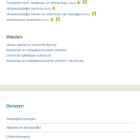
Technieker werf-, landbouw- en hefmachines
(M/V/X)
Verantwoordelijke aankoop
(M/V/X)
Verantwoordelijke beheer en onderhoud van voertuigen
(M/V/X)
Voorbewerker koetswerk
(M/V/X)
Website's
nieuws autosector economie.fgov.be
Autosector en metaalaanverwante sectoren
cevora.be opleidingen autosecor
Autosector en metaalaanverwante sectoren: educam.be
Beroepen
Startpagina beroepen
Alfabetische beroepenlijst
Uniformberoepen