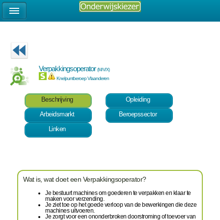
Verpakkingsoperator
(M/V/X)
Knelpuntberoep Vlaanderen
Beschrijving
Opleiding
Arbeidsmarkt
Beroepssector
Linken
Wat is, wat doet een Verpakkingsoperator?
Je bestuurt machines om goederen te verpakken en klaar te
maken voor verzending.
Je ziet toe op het goede verloop van de bewerkingen die deze
machines uitvoeren.
Je zorgt voor een ononderbroken doorstroming of toevoer van