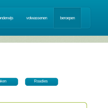
onderwijs
volwassenen
beroepen
nken
Roadies