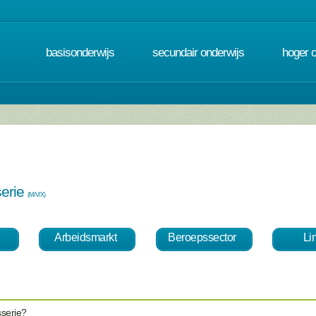
basisonderwijs
secundair onderwijs
hoger 
serie
(M/V/X)
Arbeidsmarkt
Beroepssector
Li
sserie?