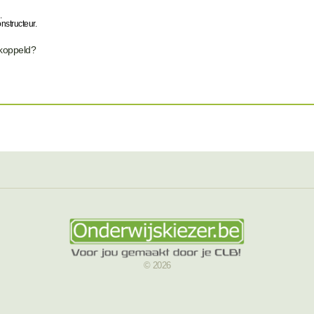
.
nstructeur.
ekoppeld?
© 2026