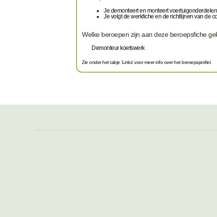
Je demonteert en monteert voertuigonderdelen
Je volgt de werkfiche en de richtlijnen van de co
Welke beroepen zijn aan deze beroepsfiche g
Demonteur koetswerk
Zie onder het tabje 'Links' voor meer info over het beroepsprofiel.