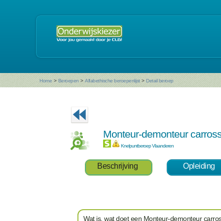
Home
>
Beroepen
>
Alfabethische beroepenlijst
>
Detail beroep
Monteur-demonteur carros
Knelpuntberoep Vlaanderen
Beschrijving
Opleiding
Wat is, wat doet een Monteur-demonteur carro