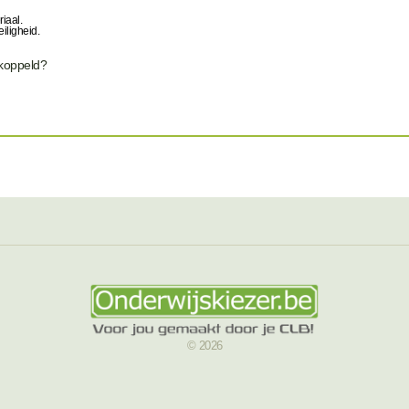
riaal.
iligheid.
ekoppeld?
© 2026