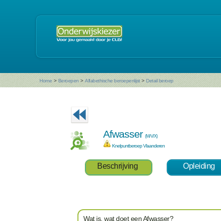
Home
>
Beroepen
>
Alfabethische beroepenlijst
>
Detail beroep
Afwasser
(M/V/X)
Knelpuntberoep Vlaanderen
Beschrijving
Opleiding
Wat is, wat doet een Afwasser?