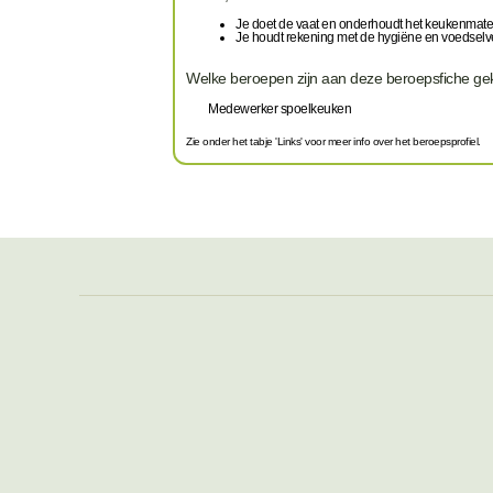
Je doet de vaat en onderhoudt het keukenmate
Je houdt rekening met de hygiëne en voedselve
Welke beroepen zijn aan deze beroepsfiche g
Medewerker spoelkeuken
Zie onder het tabje 'Links' voor meer info over het beroepsprofiel.