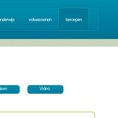
onderwijs
volwassenen
beroepen
nken
Video