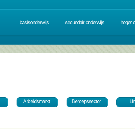
basisonderwijs
secundair onderwijs
hoger 
Arbeidsmarkt
Beroepssector
Li