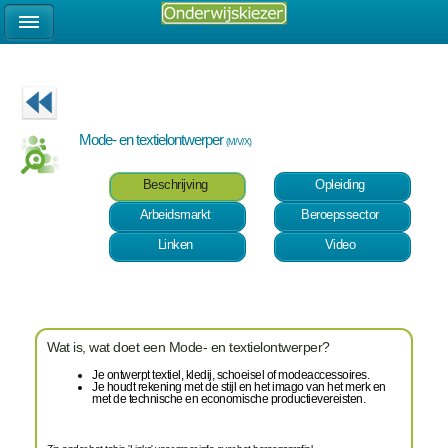
Mode- en textielontwerper
(M/V/X)
Beschrijving
Opleiding
Arbeidsmarkt
Beroepssector
Linken
Video
Wat is, wat doet een Mode- en textielontwerper?
Je ontwerpt textiel, kledij, schoeisel of modeaccessoires.
Je houdt rekening met de stijl en het imago van het merk en
met de technische en economische productievereisten.