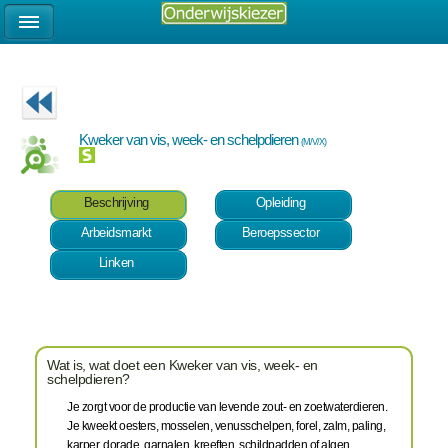
Kweker van vis, week- en schelpdieren
(M/V/X)
Beschrijving
Opleiding
Arbeidsmarkt
Beroepssector
Linken
Wat is, wat doet een Kweker van vis, week- en
schelpdieren?
Je zorgt voor de productie van levende zout- en zoetwaterdieren.
Je kweekt oesters, mosselen, venusschelpen, forel, zalm, paling,
karper, dorade, garnalen, kreeften, schildpadden of algen.