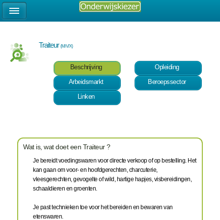
Traiteur
(M/V/X)
Beschrijving
Opleiding
Arbeidsmarkt
Beroepssector
Linken
Wat is, wat doet een Traiteur ?
Je bereidt voedingswaren voor directe verkoop of op bestelling. Het
kan gaan om voor- en hoofdgerechten, charcuterie,
vleesgerechten, gevogelte of wild, hartige hapjes, visbereidingen,
schaaldieren en groenten.
Je past technieken toe voor het bereiden en bewaren van
etenswaren.