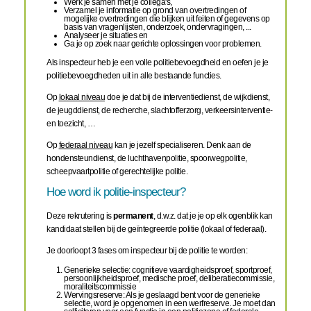
Werk je samen met je collega's,
Verzamel je informatie op grond van overtredingen of
mogelijke overtredingen die blijken uit feiten of gegevens op
basis van vragenlijsten, onderzoek, ondervragingen, ...
Analyseer je situaties en
Ga je op zoek naar gerichte oplossingen voor problemen.
Als inspecteur heb je een volle politiebevoegdheid en oefen je je
politiebevoegdheden uit in alle bestaande functies.
Op
lokaal niveau
doe je dat bij de interventiedienst, de wijkdienst,
de jeugddienst, de recherche, slachtofferzorg, verkeersinterventie-
en toezicht, …
Op
federaal niveau
kan je jezelf specialiseren. Denk aan de
hondensteundienst, de luchthavenpolitie, spoorwegpolitie,
scheepvaartpolitie of gerechtelijke politie.
Hoe word ik politie-inspecteur?
Deze rekrutering is
permanent
, d.w.z. dat je je op elk ogenblik kan
kandidaat stellen bij de geïntegreerde politie (lokaal of federaal).
Je doorloopt 3 fases om inspecteur bij de politie te worden:
Generieke selectie: cognitieve vaardigheidsproef, sportproef,
persoonlijkheidsproef, medische proef, deliberatiecommissie,
moraliteitscommissie
Wervingsreserve: Als je geslaagd bent voor de generieke
selectie, word je opgenomen in een werfreserve. Je moet dan