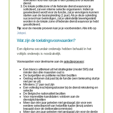
solliciteren voor een functie in een politiezone of federale
dienst.
De lokale politiezone of de federale dienst waarvoor je
solliciteert, zal een interne selectie organiseren. Indien je
geselecteerd wordt voor de functie, zal je vervolgens kunnen
starten aan de basisopleiding (1 jaar). Als je deze opleiding
succesvol kan beëindigen, zal je uiteindelijk tewerkgesteld
worden in de lokale zone of federale dienst waarvoor je hebt
gesolliciteerd.
Tip
: voor de meeste proeven kan je je voorbereiden. Alle info op
Jobpol
.
Wat zijn de toelatingsvoorwaarden?
Een diploma secundair onderwijs hebben behaald in het
voltijds onderwijs is noodzakelijk.
Voorwaarden voor deelname aan de
selectieproeven
:
Een blanco uittreksel uit het strafregister (model 595) dat
minder dan drie maanden oud is
De burgerlijke en politieke rechten bezitten
Gedrag vertonen dat past bij de functie (een bekeuring sluit je
niet per se uit)
Minstens 17 jaar oud zijn
Een volledig inschrijvingsdossier bij de dienst rekrutering en
selectie
De Belgische nationaliteit bezitten
Voor mannelijke kandidaten: voldoen aan de
dienstplichtwetten
Meer dan één jaar geleden niet geslaagd zijn voor een
eerdere selectieproef van hetzelfde kader (tenzij anders
bepaald door de deliberatiecommissie)
Meer dan zes jaar geleden niet geslaagd zijn voor de derde