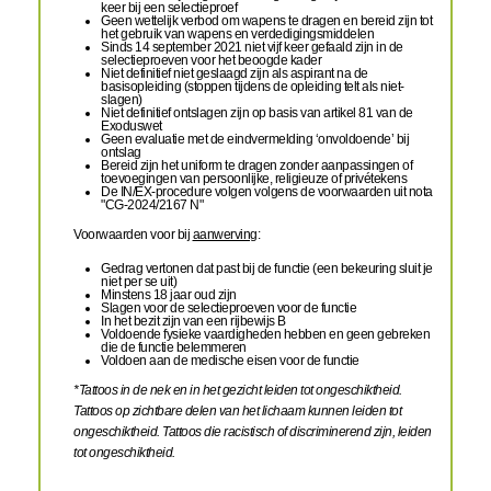
keer bij een selectieproef
Geen wettelijk verbod om wapens te dragen en bereid zijn tot
het gebruik van wapens en verdedigingsmiddelen
Sinds 14 september 2021 niet vijf keer gefaald zijn in de
selectieproeven voor het beoogde kader
Niet definitief niet geslaagd zijn als aspirant na de
basisopleiding (stoppen tijdens de opleiding telt als niet-
slagen)
Niet definitief ontslagen zijn op basis van artikel 81 van de
Exoduswet
Geen evaluatie met de eindvermelding ‘onvoldoende’ bij
ontslag
Bereid zijn het uniform te dragen zonder aanpassingen of
toevoegingen van persoonlijke, religieuze of privétekens
De IN/EX-procedure volgen volgens de voorwaarden uit nota
"CG-2024/2167 N"
Voorwaarden voor bij
aanwerving
:
Gedrag vertonen dat past bij de functie (een bekeuring sluit je
niet per se uit)
Minstens 18 jaar oud zijn
Slagen voor de selectieproeven voor de functie
In het bezit zijn van een rijbewijs B
Voldoende fysieke vaardigheden hebben en geen gebreken
die de functie belemmeren
Voldoen aan de medische eisen voor de functie
*Tattoos in de nek en in het gezicht leiden tot ongeschiktheid.
Tattoos op zichtbare delen van het lichaam kunnen leiden tot
ongeschiktheid. Tattoos die racistisch of discriminerend zijn, leiden
tot ongeschiktheid.