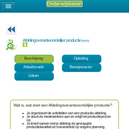
Afdelingsverantwoordelijke productie
(M/V/X)
Beschrijving
Opleiding
Arbeidsmarkt
Beroepssector
Linken
Wat is, wat doet een Afdelingsverantwoordelijke productie?
Je organiseert de activiteiten van een productie-afdeling.
Je stuurt de medewerkers aan en volgt het productieproces
op.
Je levert samen met je afdeling de gevraagde
productiekwaliteit en hoeveelheid op volgens planning.