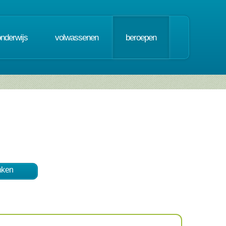
onderwijs
volwassenen
beroepen
nken