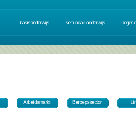
basisonderwijs
secundair onderwijs
hoger 
Arbeidsmarkt
Beroepssector
Li