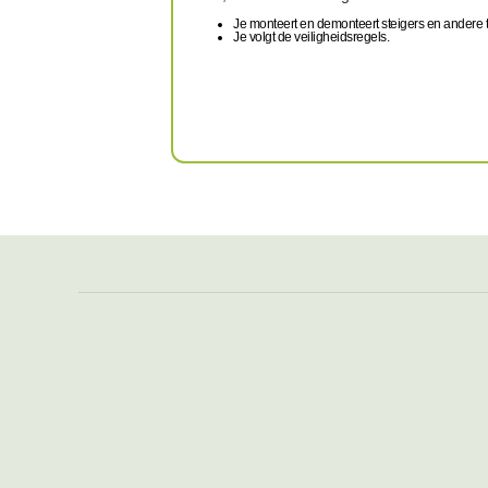
Je monteert en demonteert steigers en andere tij
Je volgt de veiligheidsregels.