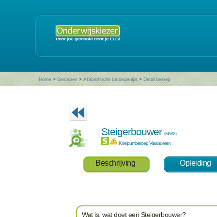
Home
>
Beroepen
>
Alfabethische beroepenlijst
>
Detail beroep
Steigerbouwer
(M/V/X)
Knelpuntberoep Vlaanderen
Beschrijving
Opleiding
Wat is, wat doet een Steigerbouwer?