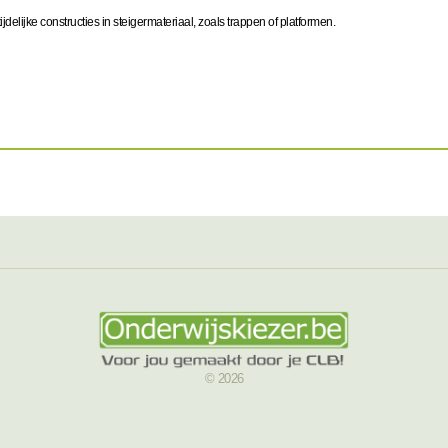
delijke constructies in steigermateriaal, zoals trappen of platformen.
© 2026