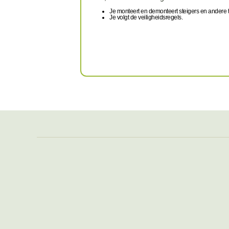
Je monteert en demonteert steigers en andere tij
Je volgt de veiligheidsregels.