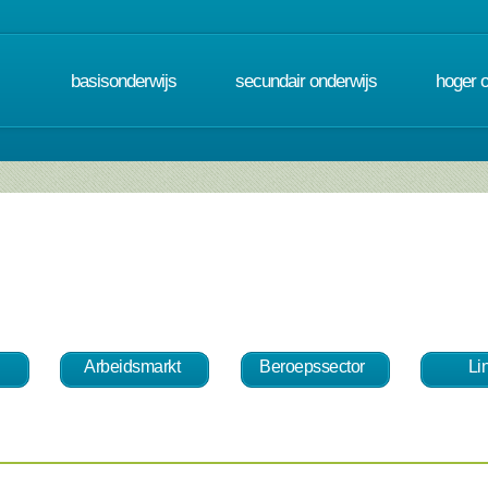
basisonderwijs
secundair onderwijs
hoger 
Arbeidsmarkt
Beroepssector
Li