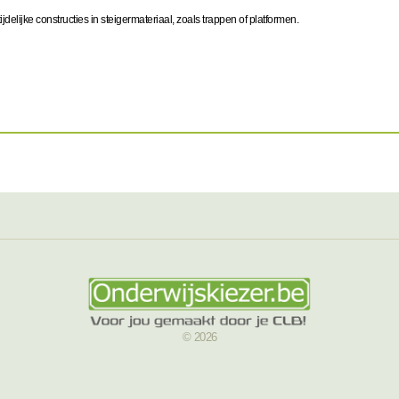
delijke constructies in steigermateriaal, zoals trappen of platformen.
© 2026