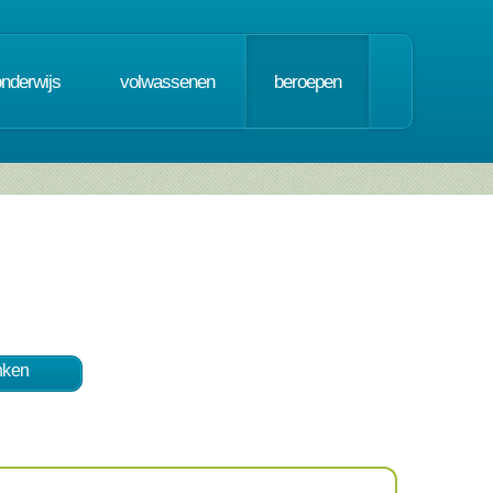
onderwijs
volwassenen
beroepen
nken