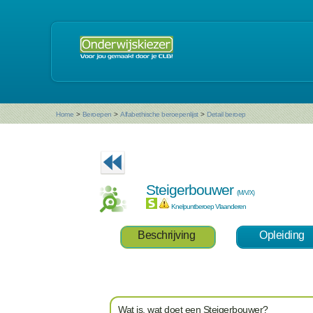
Home
>
Beroepen
>
Alfabethische beroepenlijst
>
Detail beroep
Steigerbouwer
(M/V/X)
Knelpuntberoep Vlaanderen
Beschrijving
Opleiding
Wat is, wat doet een Steigerbouwer?