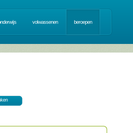
onderwijs
volwassenen
beroepen
nken