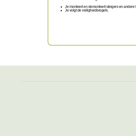
Je monteert en demonteert steigers en andere tij
Je volgt de veiligheidsregels.