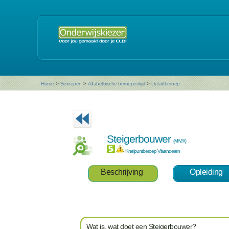
Home
>
Beroepen
>
Alfabethische beroepenlijst
>
Detail beroep
Steigerbouwer
(M/V/X)
Knelpuntberoep Vlaanderen
Beschrijving
Opleiding
Wat is, wat doet een Steigerbouwer?