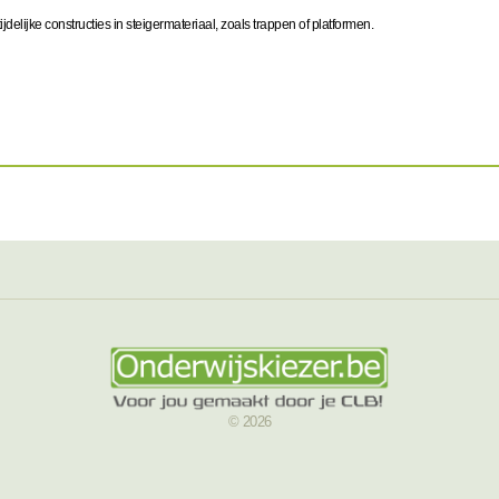
delijke constructies in steigermateriaal, zoals trappen of platformen.
© 2026