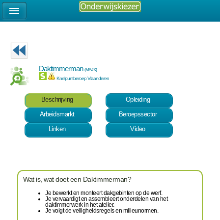
Daktimmerman
(M/V/X)
Knelpuntberoep Vlaanderen
Beschrijving
Opleiding
Arbeidsmarkt
Beroepssector
Linken
Video
Wat is, wat doet een Daktimmerman?
Je bewerkt en monteert dakgebinten op de werf.
Je vervaardigt en assembleert onderdelen van het
daktimmerwerk in het atelier.
Je volgt de veiligheidsregels en milieunormen.