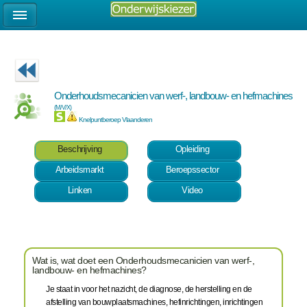
Onderhoudsmecanicien van werf-, landbouw- en hefmachines
(M/V/X)
Knelpuntberoep Vlaanderen
Beschrijving
Opleiding
Arbeidsmarkt
Beroepssector
Linken
Video
Wat is, wat doet een Onderhoudsmecanicien van werf-,
landbouw- en hefmachines?
Je staat in voor het nazicht, de diagnose, de herstelling en de
afstelling van bouwplaatsmachines, hefinrichtingen, inrichtingen