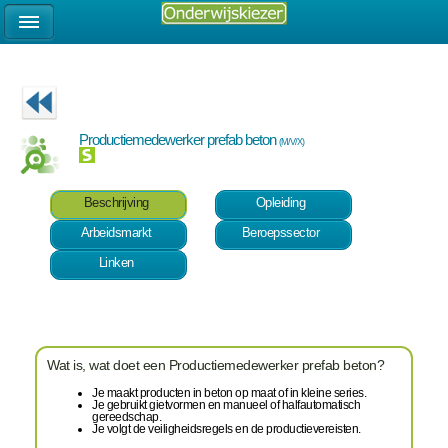
Productiemedewerker prefab beton
(M/V/X)
Beschrijving
Opleiding
Arbeidsmarkt
Beroepssector
Linken
Wat is, wat doet een Productiemedewerker prefab beton?
Je maakt producten in beton op maat of in kleine series.
Je gebruikt gietvormen en manueel of halfautomatisch
gereedschap.
Je volgt de veiligheidsregels en de productievereisten.