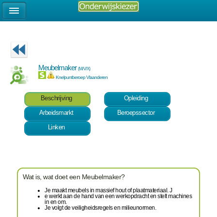
Meubelmaker
(M/V/X)
Knelpuntberoep Vlaanderen
Beschrijving
Opleiding
Arbeidsmarkt
Beroepssector
Linken
Wat is, wat doet een Meubelmaker?
Je maakt meubels in massief hout of plaatmateriaal. J
e werkt aan de hand van een werkopdracht en stelt machines
in en om.
Je volgt de veiligheidsregels en milieunormen.