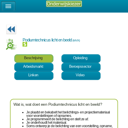
Podiumtechnicus licht en beeld
(M/V/X)
Beschrijving
Opleiding
Arbeidsmarkt
Beroepssector
Linken
Video
Wat is, wat doet een Podiumtechnicus licht en beeld?
Je plaatst en bekabelt het belichtings- en projectiemateriaal
voor voorstellingen of opnames.
Je programmeert de belichting en stelt ze af.
Je onderhoudt het materiaal.
Soms ontwerp je de belichting van een voorstelling, opname,