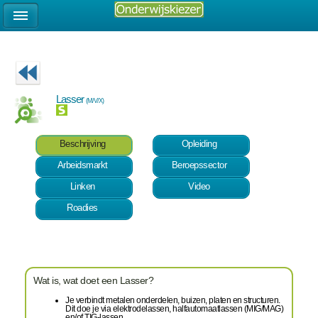
Lasser
(M/V/X)
Beschrijving
Opleiding
Arbeidsmarkt
Beroepssector
Linken
Video
Roadies
Wat is, wat doet een Lasser?
Je verbindt metalen onderdelen, buizen, platen en structuren.
Dit doe je via elektrodelassen, halfautomaatlassen (MIG/MAG)
en/of TIG-lassen.