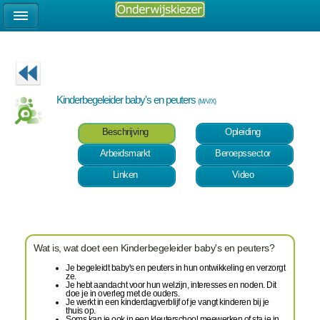
Kinderbegeleider baby's en peuters
(M/V/X)
Beschrijving
Opleiding
Arbeidsmarkt
Beroepssector
Linken
Video
Wat is, wat doet een Kinderbegeleider baby's en peuters?
Je begeleidt baby's en peuters in hun ontwikkeling en verzorgt
ze.
Je hebt aandacht voor hun welzijn, interesses en noden. Dit
doe je in overleg met de ouders.
Je werkt in een kinderdagverblijf of je vangt kinderen bij je
thuis op.
Soms kan je ook in een kleuterschool meewerken of sta je in