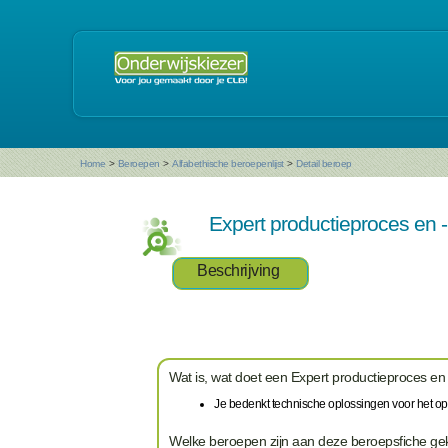
Home
>
Beroepen
>
Alfabethische beroepenlijst
>
Detail beroep
Expert productieproces en
Beschrijving
Wat is, wat doet een Expert productieproces e
Je bedenkt technische oplossingen voor het opti
Welke beroepen zijn aan deze beroepsfiche g