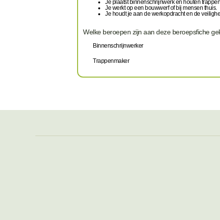
Je plaatst binnenschrijnwerk en houten trappe
Je werkt op een bouwwerf of bij mensen thuis.
Je houdt je aan de werkopdracht en de veilighe
Welke beroepen zijn aan deze beroepsfiche g
Binnenschrijnwerker
Trappenmaker