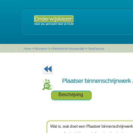
Home
>
Beroepen
>
Alfabethische beroepenlijst
>
Detail beroep
Plaatser binnenschrijnwerk
Beschrijving
Wat is, wat doet een Plaatser binnenschrijnwer