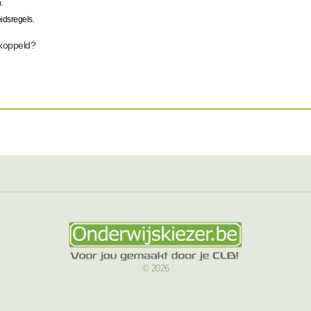
n.
idsregels.
ekoppeld?
© 2026