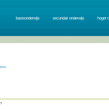
basisonderwijs
secundair onderwijs
hoger 
(M/V/X)
k?