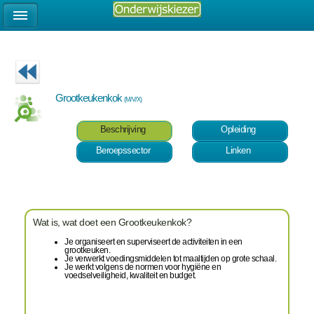
Grootkeukenkok
(M/V/X)
Beschrijving
Opleiding
Beroepssector
Linken
Wat is, wat doet een Grootkeukenkok?
Je organiseert en superviseert de activiteiten in een
grootkeuken.
Je verwerkt voedingsmiddelen tot maaltijden op grote schaal.
Je werkt volgens de normen voor hygiëne en
voedselveiligheid, kwaliteit en budget.