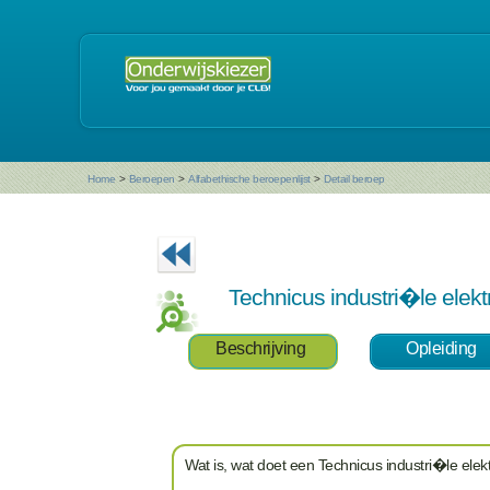
Home
>
Beroepen
>
Alfabethische beroepenlijst
>
Detail beroep
Technicus industri�le elektr
Beschrijving
Opleiding
Wat is, wat doet een Technicus industri�le elektr