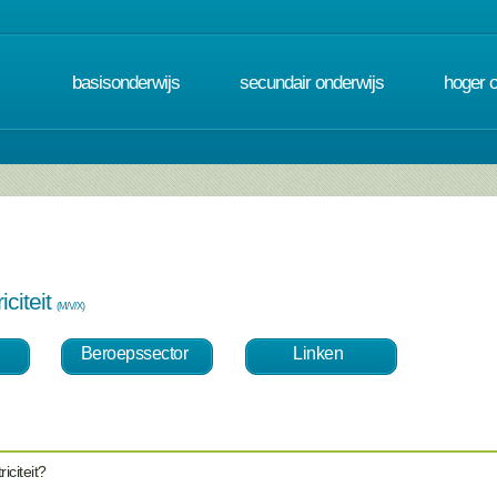
basisonderwijs
secundair onderwijs
hoger 
iciteit
(M/V/X)
Beroepssector
Linken
iciteit?