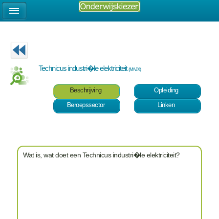
Technicus industri�le elektriciteit
(M/V/X)
Beschrijving
Opleiding
Beroepssector
Linken
Wat is, wat doet een Technicus industri�le elektriciteit?