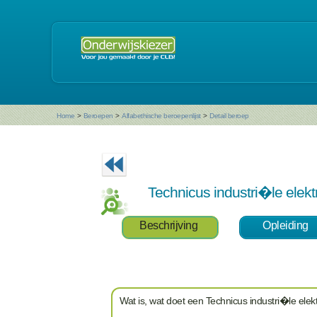
Home
>
Beroepen
>
Alfabethische beroepenlijst
>
Detail beroep
Technicus industri�le elektr
Beschrijving
Opleiding
Wat is, wat doet een Technicus industri�le elektr