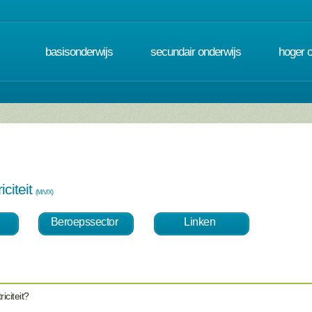
basisonderwijs
secundair onderwijs
hoger 
iciteit
(M/V/X)
Beroepssector
Linken
iciteit?