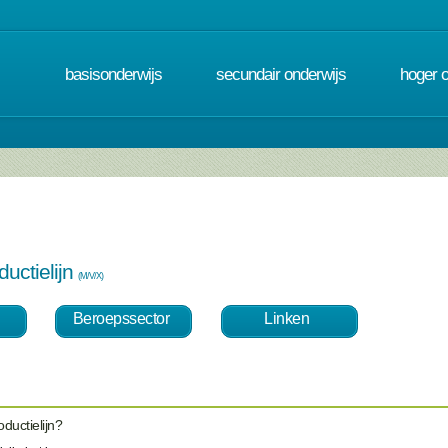
basisonderwijs
secundair onderwijs
hoger 
ductielijn
(M/V/X)
Beroepssector
Linken
ductielijn?