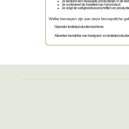
Je bedient een bepaalde productielijn in de text
Je controleert de kwaliteit van het product.
Je volgt de veiligheidsvoorschriften en producti
Welke beroepen zijn aan deze beroepsfiche g
Operator textielproductiemachines
Afwerker-hersteller van breigoed- en textielproducte