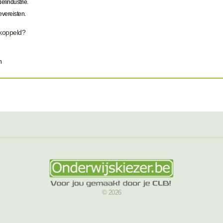
ielindustrie.
evereisten.
ekoppeld?
n
© 2026