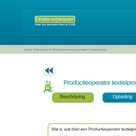
Home
>
Beroepen
>
Alfabethische beroepenlijst
>
Detail beroep
Productieoperator textielpro
Beschrijving
Opleiding
Wat is, wat doet een Productieoperator textielpro