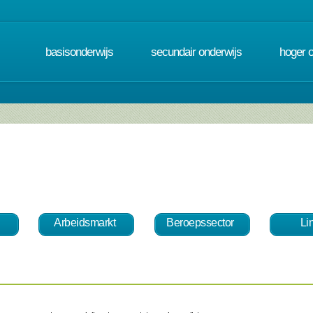
basisonderwijs
secundair onderwijs
hoger 
Arbeidsmarkt
Beroepssector
Li