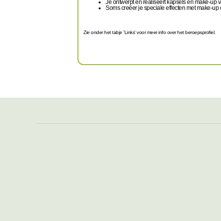
Je ontwerpt en realiseert kapsels en make-up van
Soms creëer je speciale effecten met make-up o
Zie onder het tabje 'Links' voor meer info over het beroepsprofiel.