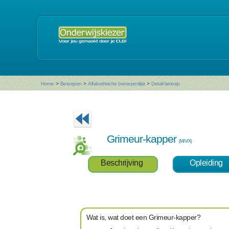
Home
>
Beroepen
>
Alfabethische beroepenlijst
>
Detail beroep
Grimeur-kapper
(M/V/X)
Beschrijving
Opleiding
Wat is, wat doet een Grimeur-kapper?