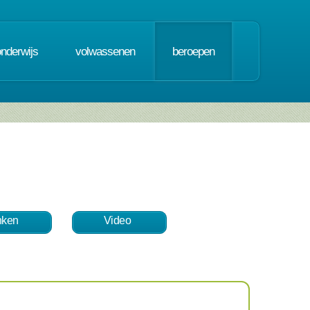
onderwijs
volwassenen
beroepen
nken
Video