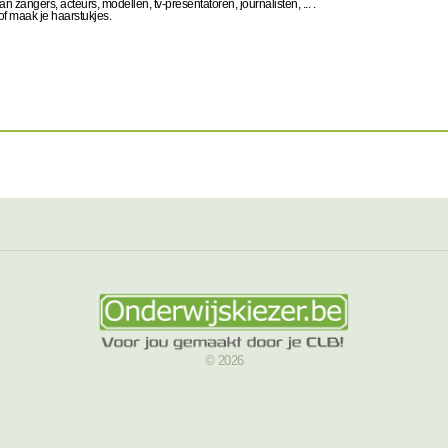
 zangers, acteurs, modellen, tv-presentatoren, journalisten, ... .
f maak je haarstukjes.
© 2026