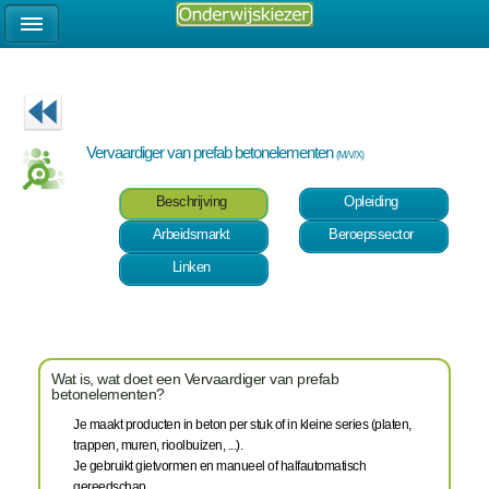
Vervaardiger van prefab betonelementen
(M/V/X)
Beschrijving
Opleiding
Arbeidsmarkt
Beroepssector
Linken
Wat is, wat doet een Vervaardiger van prefab
betonelementen?
Je maakt producten in beton per stuk of in kleine series (platen,
trappen, muren, rioolbuizen, ...).
Je gebruikt gietvormen en manueel of halfautomatisch
gereedschap .