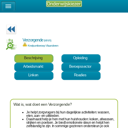
Verzorgende
(M/V/X)
Knelpuntberoep Vlaanderen
Beschrijving
Opleiding
Arbeidsmarkt
Beroepssector
Linken
Roadies
Wat is, wat doet een Verzorgende?
Je helpt zorgvragers bij hun dagelijkse activiteiten: wassen,
eten, aan- en uitkleden.
Daarnaast help je hen met hun huishouden: koken, afwassen,
strijken en poetsen. Je biedt emotionele steun en helpt hen
zelfstandig te zijn. In sommige gezinnen ondersteun je ook