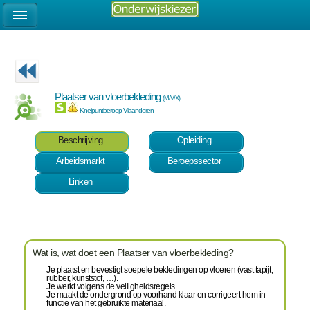
Plaatser van vloerbekleding
(M/V/X)
Knelpuntberoep Vlaanderen
Beschrijving
Opleiding
Arbeidsmarkt
Beroepssector
Linken
Wat is, wat doet een Plaatser van vloerbekleding?
Je plaatst en bevestigt soepele bekledingen op vloeren (vast tapijt,
rubber, kunststof, …).
Je werkt volgens de veiligheidsregels.
Je maakt de ondergrond op voorhand klaar en corrigeert hem in
functie van het gebruikte materiaal.