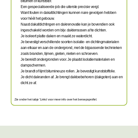
bitumen of kunststof.
Een gespecialiseerde job die uiterste precisie vergt.
Want fouten in dakafdichtingen kunnen nare gevolgen hebben
voor héél het gebouw.
Naast dakafdichtingen en dakrenovatie kan je bovendien ook
ingeschakeld worden om bijv. dakterrassen af te dichten.
Je isoleert platte daken en maakt ze waterdicht.
Je bevestigt verschillende soorten isolatie- en dichtingmaterialen
aan elkaar en aan de ondergrond, met de bijpassende technieken
zoals branden, lijmen, gieten, nieten en schroeven.
Je bereidt ondergronden voor. Je plaatst isolatiematerialen en
dampschermen.
Je brandt of lijmt bitumineuze rollen. Je bevestigt kunststoffolie.
Je dicht dakranden af. Je brengt daktoebehoren (dakgoten) aan en
dicht ze af.
Zie onder het tabje 'Links' voor meer info over het beroepsprofiel.