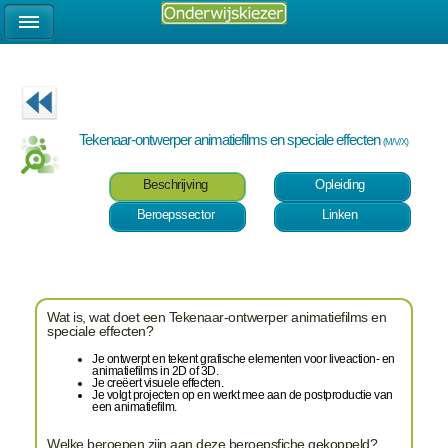
Tekenaar-ontwerper animatiefilms en speciale effecten
(M/V/X)
Beschrijving
Opleiding
Beroepssector
Linken
Wat is, wat doet een Tekenaar-ontwerper animatiefilms en
speciale effecten?
Je ontwerpt en tekent grafische elementen voor liveaction- en
animatiefilms in 2D of 3D.
Je creëert visuele effecten.
Je volgt projecten op en werkt mee aan de postproductie van
een animatiefilm.
Welke beroepen zijn aan deze beroepsfiche gekoppeld?