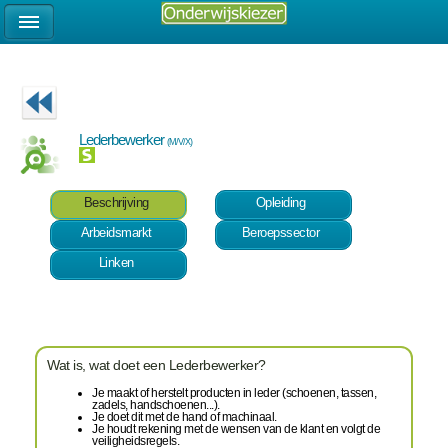
Lederbewerker
(M/V/X)
Beschrijving
Opleiding
Arbeidsmarkt
Beroepssector
Linken
Wat is, wat doet een Lederbewerker?
Je maakt of herstelt producten in leder (schoenen, tassen,
zadels, handschoenen...).
Je doet dit met de hand of machinaal.
Je houdt rekening met de wensen van de klant en volgt de
veiligheidsregels.