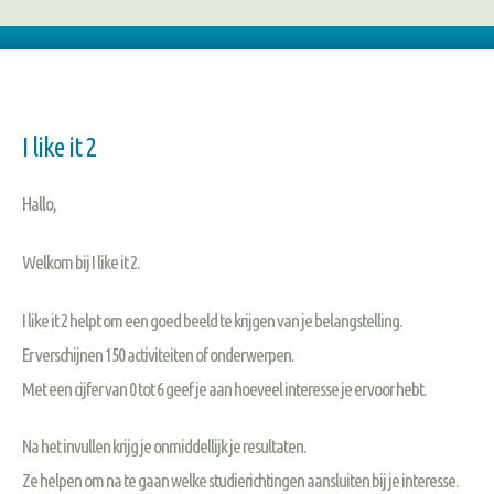
I
like it 2
Hallo,
Welkom bij I like it 2.
I like it 2 helpt om een goed beeld te krijgen van je belangstelling.
Er verschijnen 150 activiteiten of onderwerpen.
Met een cijfer van 0 tot 6 geef je aan hoeveel interesse je ervoor hebt.
Na het invullen krijg je onmiddellijk je resultaten.
Ze helpen om na te gaan welke studierichtingen aansluiten bij je interesse.